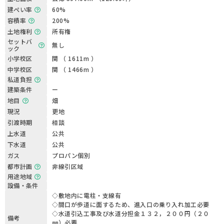
建ぺい率
60%
容積率
200%
土地権利
所有権
セットバ
無し
ック
小学校区
関 （ 1611m ）
中学校区
関 （ 1466m ）
私道負担
建築条件
ー
地目
畑
現況
更地
引渡時期
相談
上水道
公共
下水道
公共
ガス
プロパン個別
都市計画
非線引区域
用途地域
設備・条件
◇敷地内に電柱・支線有
◇間口が歩道に面するため、進入口の乗り入れ加工必要
◇水道引込工事及び水道分担金１３２，２００円（２０
備考
㎜）必要