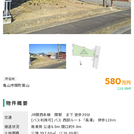
580
所在地
万円
亀山市関町鷲山
120.09坪
物件概要
JR関西本線 関駅 まで 徒歩30分
交通
[バス利用可] バス 西部ルート「長澤」 停歩120ｍ
接道状況
南東側 公道6.0m 間口約9.0m
土地面積
公簿 397.00㎡ （120.09坪）