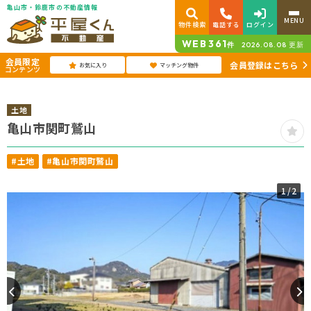
亀山市・鈴鹿市の不動産情報
MENU
物件検索
電話する
ログイン
WEB
361
件
2026.08.08
更新
会員限定
会員登録はこちら
お気に入り
マッチング物件
コンテンツ
土地
亀山市関町鷲山
#土地
#亀山市関町鷲山
1
/2