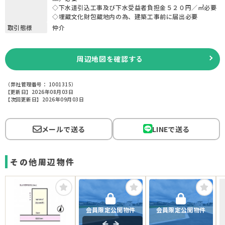
◇下水道引込工事及び下水受益者負担金５２０円／㎡必要
◇埋蔵文化財包蔵地内の為、建築工事前に届出必要
取引態様
仲介
周辺地図を確認する
（弊社管理番号： 1001315）
【更新日】2026年08月03日
【次回更新日】2026年09月03日
メールで送る
LINEで送る
その他周辺物件
会員限定公開物件
会員限定公開物件