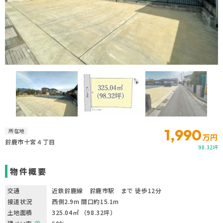
1,990
所在地
万円
鈴鹿市十宮４丁目
98.32坪
物件概要
交通
近鉄鈴鹿線 鈴鹿市駅 まで 徒歩12分
接道状況
西側2.9m 間口約15.1m
土地面積
325.04㎡ （98.32坪）