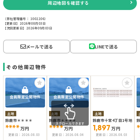
周辺地図を確認する
（弊社管理番号： 1002206）
【更新日】2026年08月03日
【次回更新日】2026年09月03日
メールで送る
LINEで送る
その他周辺物件
会員限定公開物件
会員限定公開物件
土地
土地
土地
鈴鹿市＊＊＊＊
鈴鹿市＊＊＊＊
鈴鹿市十宮4丁目1号地
スクロールできます
****
****
1,897
*
万円
万円
万円
更新日：
2026.08.03
更新日：
2026.08.04
更新日：
2026.08.03