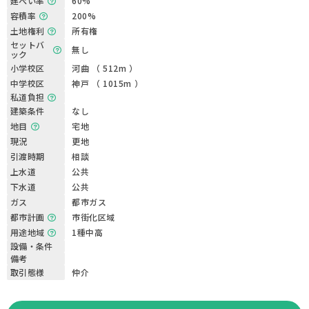
建ぺい率
60%
容積率
200%
土地権利
所有権
セットバ
無し
ック
小学校区
河曲 （ 512m ）
中学校区
神戸 （ 1015m ）
私道負担
建築条件
なし
地目
宅地
現況
更地
引渡時期
相談
上水道
公共
下水道
公共
ガス
都市ガス
都市計画
市街化区域
用途地域
1種中高
設備・条件
備考
取引態様
仲介