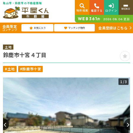
亀山市・鈴鹿市の不動産情報
MENU
物件検索
電話する
ログイン
WEB
361
件
2026.08.06
更新
会員限定
会員登録はこちら
お気に入り
マッチング物件
コンテンツ
土地
鈴鹿市十宮４丁目
#土地
#鈴鹿市十宮
1
/3