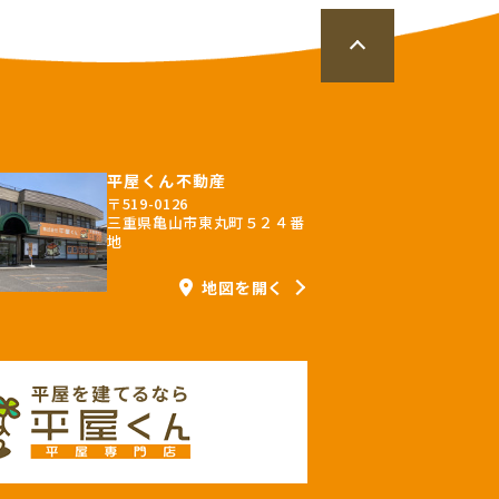
平屋くん不動産
〒519-0126
三重県亀山市東丸町５２４番
地
地図を開く