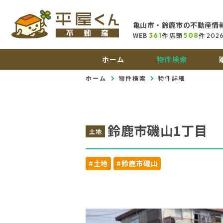
亀山市・鈴鹿市の不動産情
WEB
361
店頭
508
件
件
202
ホーム
物件検索
ホーム
物件検索
物件詳細
鈴鹿市磯山1丁目
土地
#土地
#鈴鹿市磯山