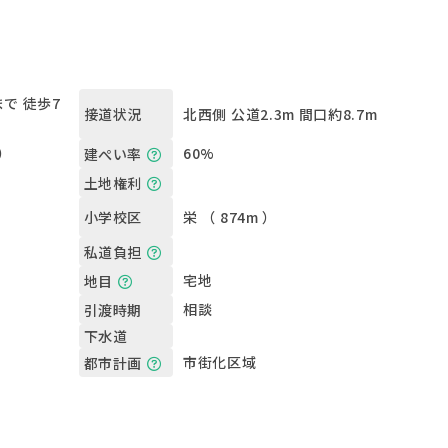
で 徒歩7
北西側 公道2.3m 間口約8.7m
接道状況
坪）
60%
建ぺい率
土地権利
栄 （ 874m ）
小学校区
私道負担
宅地
地目
相談
引渡時期
下水道
市街化区域
都市計画