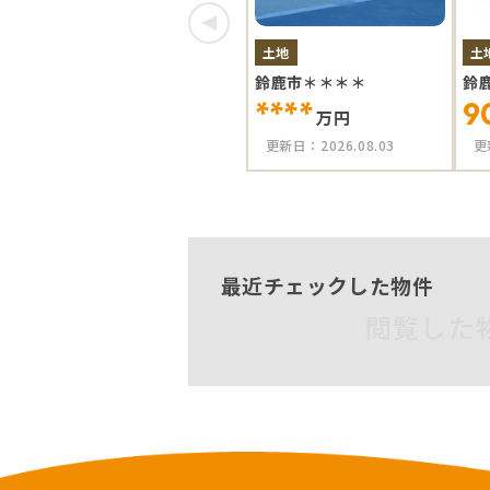
土地
土
鈴鹿市＊＊＊＊
鈴
****
9
万円
更新日：
2026.08.03
更
最近チェックした物件
閲覧した