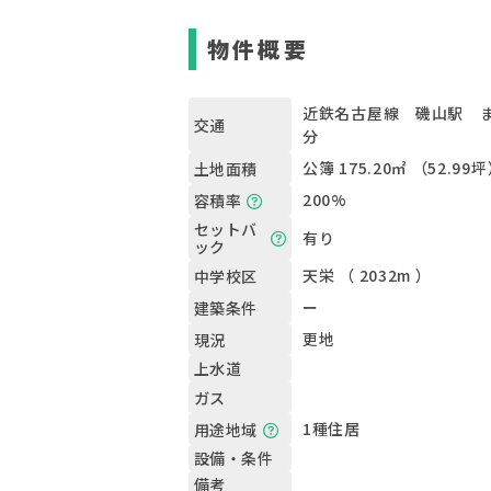
物件概要
近鉄名古屋線 磯山駅 ま
交通
分
公簿 175.20㎡ （52.99
土地面積
200%
容積率
セットバ
有り
ック
天栄 （ 2032m ）
中学校区
ー
建築条件
更地
現況
上水道
ガス
1種住居
用途地域
設備・条件
備考