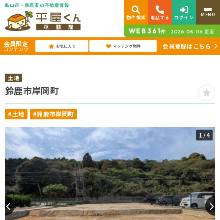
亀山市・鈴鹿市の不動産情報
MENU
物件検索
電話する
ログイン
WEB
361
件
2026.08.06
更新
会員限定
会員登録はこちら
お気に入り
マッチング物件
コンテンツ
土地
鈴鹿市岸岡町
#土地
#鈴鹿市岸岡町
1
/4