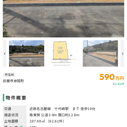
590
所在地
万円
鈴鹿市岸岡町
62.61坪
物件概要
交通
近鉄名古屋線 千代崎駅 まで 徒歩10分
接道状況
南東側 公道3.4m 間口約12.8m
土地面積
207.00㎡ （62.61坪）