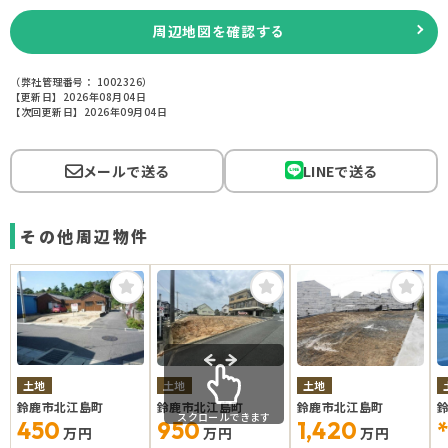
周辺地図を確認する
（弊社管理番号： 1002326）
【更新日】2026年08月04日
【次回更新日】2026年09月04日
メールで送る
LINEで送る
その他周辺物件
土地
土地
土地
鈴鹿市北江島町
鈴鹿市北江島町
鈴鹿市北江島町
スクロールできます
450
950
1,420
*
万円
万円
万円