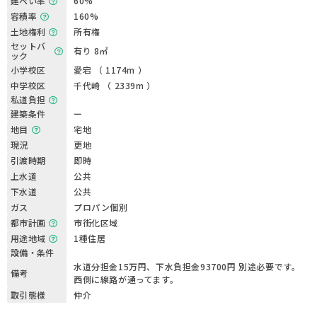
建ぺい率
60%
容積率
160%
土地権利
所有権
セットバ
有り 8㎡
ック
小学校区
愛宕 （ 1174m ）
中学校区
千代崎 （ 2339m ）
私道負担
建築条件
ー
地目
宅地
現況
更地
引渡時期
即時
上水道
公共
下水道
公共
ガス
プロパン個別
都市計画
市街化区域
用途地域
1種住居
設備・条件
水道分担金15万円、下水負担金93700円 別途必要です。
備考
西側に線路が通ってます。
取引態様
仲介