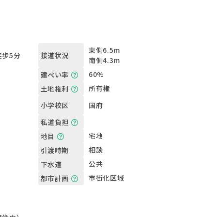
東側6.5m
歩5分
接道状況
南側4.3m
60%
建ぺい率
所有権
土地権利
国府
小学校区
私道負担
宅地
地目
相談
引渡時期
公共
下水道
市街化区域
都市計画