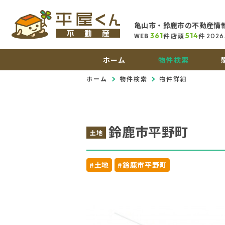
亀山市・鈴鹿市の不動産情
WEB
361
店頭
514
件
件
2026
ホーム
物件検索
ホーム
物件検索
物件詳細
鈴鹿市平野町
土地
#土地
#鈴鹿市平野町