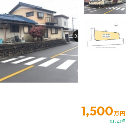
【間取り】
1,500
万円
91.23坪