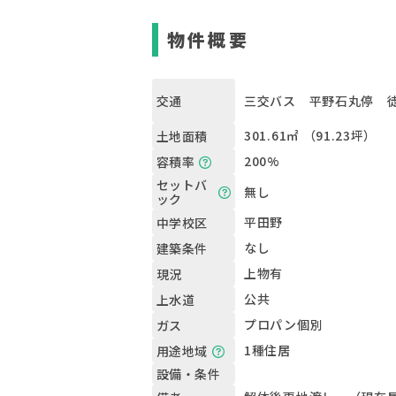
物件概要
三交バス 平野石丸停 徒
交通
301.61㎡ （91.23坪）
土地面積
200%
容積率
セットバ
無し
ック
平田野
中学校区
なし
建築条件
上物有
現況
公共
上水道
プロパン個別
ガス
1種住居
用途地域
設備・条件