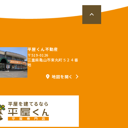
平屋くん不動産
〒519-0126
三重県亀山市東丸町５２４番
地
地図を開く