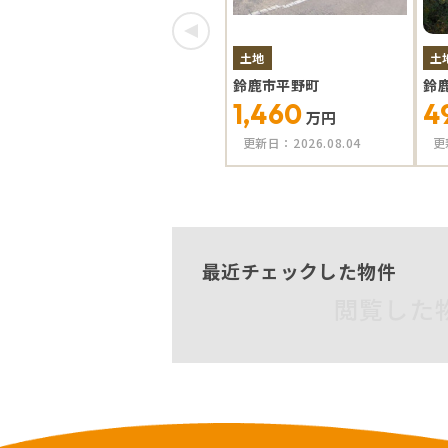
土地
土
鈴鹿市平野町
鈴
1,460
4
万円
更新日：
2026.08.04
更
最近チェックした物件
閲覧した