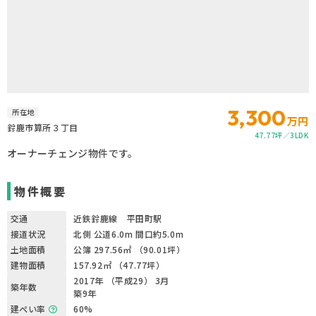
3,300
所在地
万円
鈴鹿市算所３丁目
47.77坪
3LDK
オーナーチェンジ物件です。
物件概要
交通
近鉄鈴鹿線 平田町駅
接道状況
北側 公道6.0m 間口約5.0m
土地面積
公簿 297.56㎡ （90.01坪）
建物面積
157.92㎡ （47.77坪）
2017年 （平成29） 3月
築年数
築9年
建ぺい率
60%