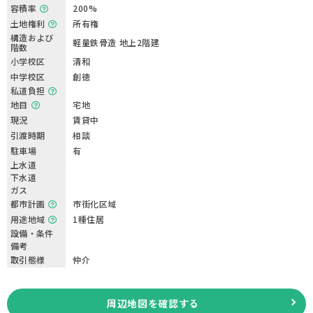
容積率
200%
土地権利
所有権
構造および
軽量鉄骨造 地上2階建
階数
小学校区
清和
中学校区
創徳
私道負担
地目
宅地
現況
賃貸中
引渡時期
相談
駐車場
有
上水道
下水道
ガス
都市計画
市街化区域
用途地域
1種住居
設備・条件
備考
取引態様
仲介
周辺地図を確認する