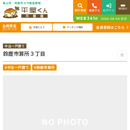
亀山市・鈴鹿市の不動産情報
MENU
物件検索
電話する
ログイン
WEB
361
件
2026.08.06
更新
会員限定
会員登録はこちら
お気に入り
マッチング物件
コンテンツ
中古一戸建て
鈴鹿市算所３丁目
#中古一戸建て
#鈴鹿市算所
NO PHOTO