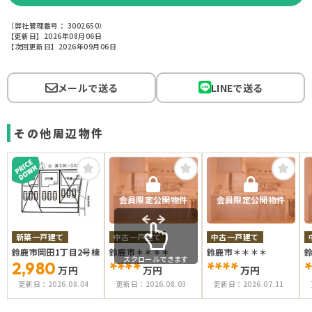
（弊社管理番号： 3002650）
【更新日】2026年08月06日
【次回更新日】2026年09月06日
メールで送る
LINEで送る
その他周辺物件
会員限定公開物件
会員限定公開物件
新築一戸建て
中古一戸建て
中古一戸建て
鈴鹿市岡田1丁目2号棟
鈴鹿市＊＊＊＊
鈴鹿市＊＊＊＊
スクロールできます
2,980
****
****
*
万円
万円
万円
更新日：
2026.08.04
更新日：
2026.08.03
更新日：
2026.07.11