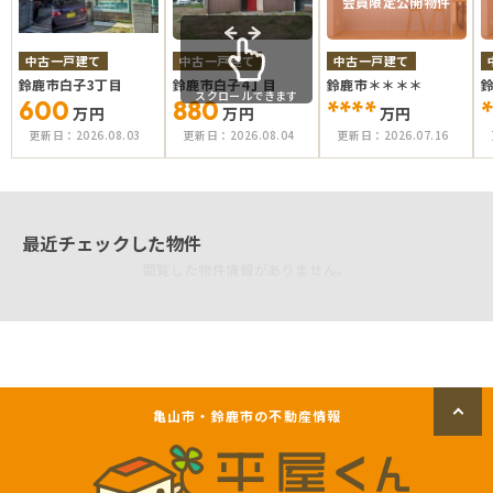
会員限定公開物件
中古一戸建て
中古一戸建て
中古一戸建て
鈴鹿市白子3丁目
鈴鹿市白子4丁目
鈴鹿市＊＊＊＊
スクロールできます
600
880
****
*
万円
万円
万円
更新日：
2026.08.03
更新日：
2026.08.04
更新日：
2026.07.16
最近チェックした物件
閲覧した物件情報がありません。
亀山市・鈴鹿市の不動産情報