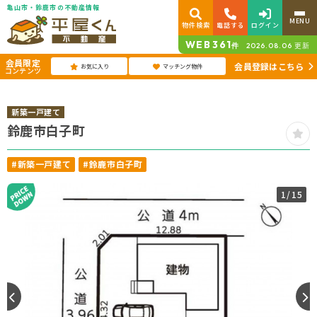
亀山市・鈴鹿市の不動産情報
MENU
物件検索
電話する
ログイン
WEB
361
件
2026.08.06
更新
会員限定
会員登録はこちら
お気に入り
マッチング物件
コンテンツ
新築一戸建て
鈴鹿市白子町
#新築一戸建て
#鈴鹿市白子町
1
/15