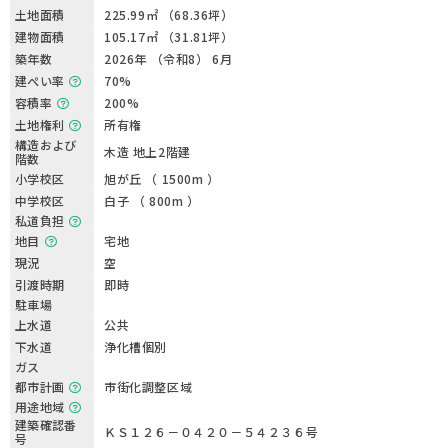
土地面積
225.99㎡ （68.36坪）
建物面積
105.17㎡ （31.81坪）
築年数
2026年 （令和8） 6月
建ぺい率
70%
容積率
200%
土地権利
所有権
構造および
木造 地上2階建
階数
小学校区
旭が丘 （ 1500m ）
中学校区
白子 （ 800m ）
私道負担
地目
宅地
現況
空
引渡時期
即時
駐車場
上水道
公共
下水道
浄化槽個別
ガス
都市計画
市街化調整区域
用途地域
建築確認番
ＫＳ１２６－０４２０－５４２３６号
号