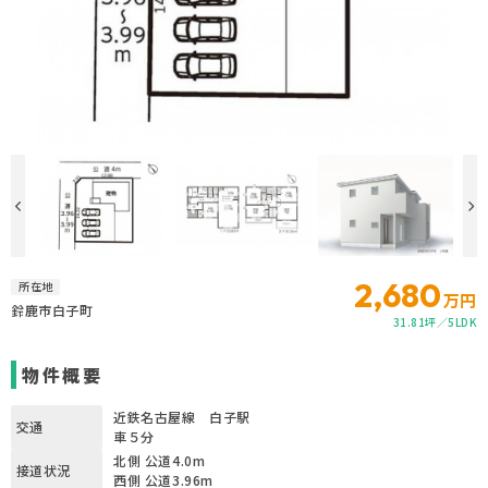
2,680
所在地
万円
鈴鹿市白子町
31.81坪
5LDK
物件概要
近鉄名古屋線 白子駅
交通
車５分
北側 公道4.0m
接道状況
西側 公道3.96m