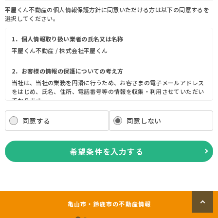
平屋くん不動産の個人情報保護方針に同意いただける方は以下の同意するを
選択してください。
1．個人情報取り扱い業者の氏名又は名称
平屋くん不動産 / 株式会社平屋くん
2．お客様の情報の保護についての考え方
当社は、当社の業務を円滑に行うため、お客さまの電子メールアドレス
をはじめ、氏名、住所、電話番号等の情報を収集・利用させていただい
ております。
当社は、これらのお客さまの個人情報（以下「お客さま情報」といいま
す。）の適正な保護を重大な責務と認識し、この責務を果たすために、
同意する
同意しない
次の方針の下でお客さま情報を取り扱います。
(1) お客さま情報に適用される個人情報の保護に関する法律その他の関
係法令を遵守し、適切に取り扱います。また、適宜取扱いの改善に努め
希望条件を入力する
ます。
(2) お客さま情報の取扱いに関する規程を明確にし、従業者に周知徹底
します。また、取引先等に対しても適切にお客さま情報を取り扱うよう
に要請します。
(3) お客さま情報の収集に際しては、利用目的を特定して通知または公
表し、その利用目的にしたがってお客さま情報を取り扱います。
亀山市・鈴鹿市の不動産情報
(4) お客さま情報の漏洩、紛失、改ざん等を防止するために必要な 対策