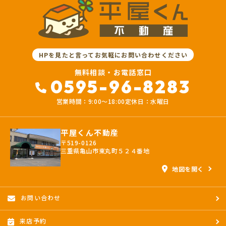
を講じて適切な管理を行います。
(5) 保有するお客さま情報について、お客さま本人からの開示、訂正、
削除、利用停止の依頼を所定の窓口でお受けして、誠意をもって対応い
たします。
具体的には、以下の内容に従ってお客さま情報の取り扱いをいたしま
す。
HPを見たと言ってお気軽にお問い合わせください
無料相談・お電話窓口
3．お客様の情報の利用目的
0595-96-8283
当社は、不動産についてのサービスをお客さまにご利用いただくにあた
り、各種の申込みの受付、訪問、提案、見積、各種の工事やサービス提
営業時間：9:00〜18:00
定休日：水曜日
供等の機会に、当社が直接あるいは協力会社又は業務委託先等を通じ
て、お客さまの個人情報（お客さまの電子メールアドレス、氏名、住
所、電話番号等）を取得いたしますが、これらの個人情報は下記の目的
平屋くん不動産
に利用させていただきます。
〒519-0126
(1) 不動産についてのサービスの提供
三重県亀山市東丸町５２４番地
(2) 不動産についてのサービスのアフターサービスの提供
(3) 不動産についてのサービスのお知らせ・ＰＲ、調査・データ集積、
地図を開く
研究開発
(4) ウェブサイトシステム管理会社（以下「サイト管理会社」といいま
す。）への提供。
お問い合わせ
(5) その他上記(1)から(4)に附随する業務の実施
なお、当社は、サイト管理会社が提供するサービス改善に必要な範囲
来店予約
で、お客様の個人データをサイト管理会社に提供します。