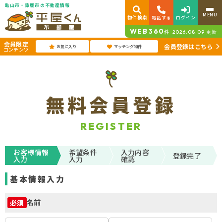
亀山市・鈴鹿市の不動産情報
MENU
物件検索
電話する
ログイン
WEB
360
件
2026.08.09
更新
会員限定
会員登録はこちら
お気に入り
マッチング物件
コンテンツ
無料会員登録
REGISTER
お客様情報
希望条件
入力内容
登録完了
入力
入力
確認
基本情報入力
名前
必須