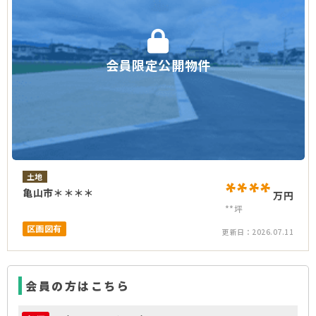
会員限定公開物件
土地
****
亀山市＊＊＊＊
万円
**坪
区画図有
更新日：
2026.07.11
会員の方はこちら