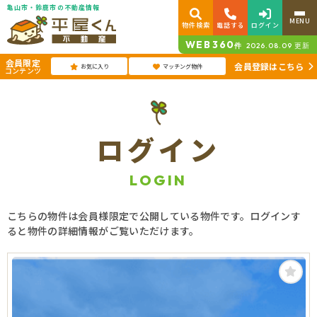
亀山市・鈴鹿市の不動産情報
MENU
物件検索
電話する
ログイン
WEB
360
件
2026.08.09
更新
会員限定
会員登録はこちら
お気に入り
マッチング物件
コンテンツ
ログイン
LOGIN
こちらの物件は会員様限定で公開している物件です。ログインす
ると物件の詳細情報がご覧いただけます。