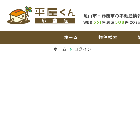
亀山市・鈴鹿市の不動産情
WEB
361
店頭
508
件
件
202
ホーム
物件検索
ホーム
ログイン