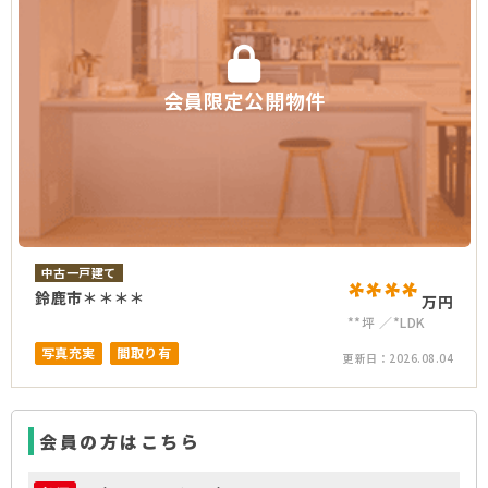
会員限定公開物件
中古一戸建て
****
鈴鹿市＊＊＊＊
万円
**坪
*LDK
写真充実
間取り有
更新日：
2026.08.04
会員の方はこちら