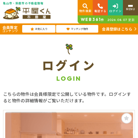
亀山市・鈴鹿市の不動産情報
MENU
物件検索
電話する
ログイン
WEB
361
件
2026.08.07
更新
会員限定
会員登録はこちら
お気に入り
マッチング物件
コンテンツ
ログイン
LOGIN
こちらの物件は会員様限定で公開している物件です。ログインす
ると物件の詳細情報がご覧いただけます。