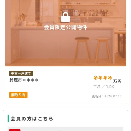
会員限定公開物件
中古一戸建て
****
鈴鹿市＊＊＊＊
万円
**坪
*LDK
間取り有
更新日：
2026.07.13
会員の方はこちら