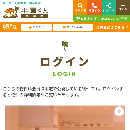
亀山市・鈴鹿市の不動産情報
MENU
物件検索
電話する
ログイン
WEB
361
件
2026.08.07
更新
会員限定
会員登録はこちら
お気に入り
マッチング物件
コンテンツ
ログイン
LOGIN
こちらの物件は会員様限定で公開している物件です。ログインす
ると物件の詳細情報がご覧いただけます。